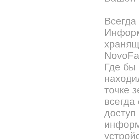
Всегда 
Информ
хранящ
NovoFa
Где бы
находи
точке 
всегда
доступ 
информ
устрой