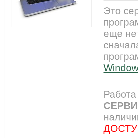
Это се
програ
еще не
сначал
прогр
Window
Работ
СЕРВИ
наличи
ДОСТУП