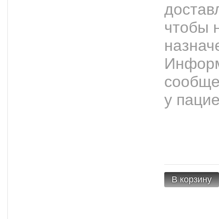
достав
чтобы 
назнач
Информ
сообще
у пацие
В корзину