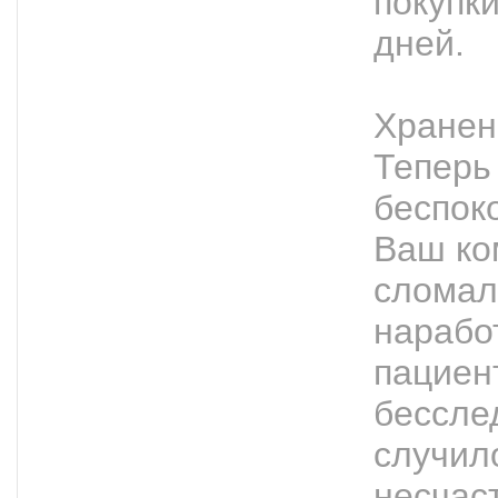
покупк
дней.
Хранен
Теперь
беспоко
Ваш ко
сломал
нарабо
пациен
бессле
случил
несчас