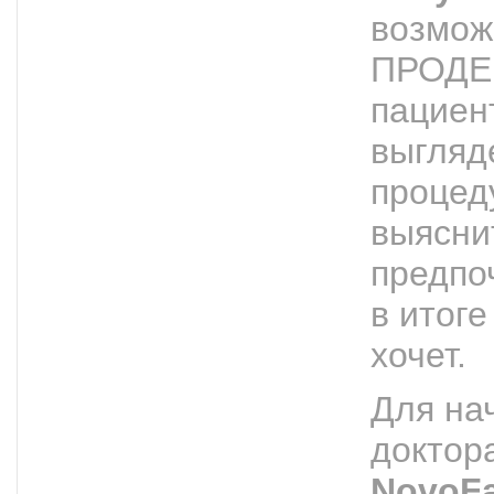
возмож
ПРОДЕ
пациент
выгляд
процед
выясни
предпо
в итоге
хочет.
Для на
доктор
NovoF