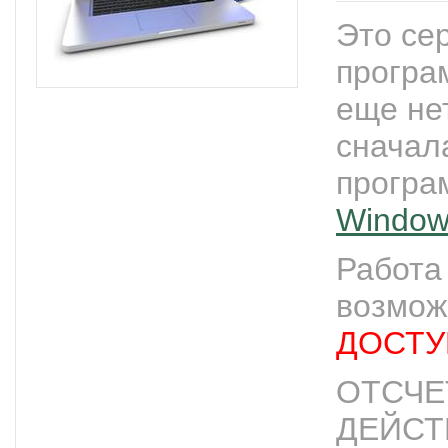
Это се
програ
еще не
сначал
прогр
Window
Работ
возмож
ДОСТУП
ОТСЧЕ
ДЕЙСТ